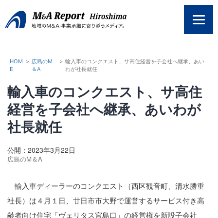
コ
ン
テ
ン
ツ
へ
HOM
>
広島のM
>
輸入車のコンクエスト、サ高住経営を子会社へ継承、あい
E
＆A
わが社長就任
ス
キ
輸入車のコンクエスト、サ高住
ッ
プ
経営を子会社へ継承、あいわが
社長就任
公開：2023年3月22日
広島のM＆A
輸入車ディーラーのコンクエスト（西区観音町、清水勝重
社長）は４月１日、廿日市市大野で運営するサービス付き高
齢者向け住宅「ヴェリタス宮島口」の経営権を新設子会社