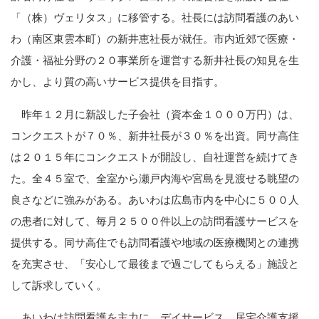
「（株）ヴェリタス」に移管する。社長には訪問看護のあい
わ（南区東雲本町）の新井恵社長が就任。市内近郊で医療・
介護・福祉分野の２０事業所を運営する新井社長の知見を生
かし、より質の高いサービス提供を目指す。
昨年１２月に新設した子会社（資本金１０００万円）は、
コンクエストが７０％、新井社長が３０％を出資。同サ高住
は２０１５年にコンクエストが開設し、自社運営を続けてき
た。全４５室で、全室から瀬戸内海や宮島を見渡せる眺望の
良さなどに強みがある。あいわは広島市内を中心に５００人
の患者に対して、毎月２５００件以上の訪問看護サービスを
提供する。同サ高住でも訪問看護や地域の医療機関との連携
を充実させ、「安心して最後まで過ごしてもらえる」施設と
して訴求していく。
あいわは訪問看護を主力に、デイサービス、居宅介護支援