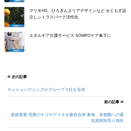
マリモHD、ひろぎんエリアデザインなど せともす設
立しシトラスパーク活性化
エネルギア介護サービス SOMPOケア傘下に
次の記事
Ｓｕｎｓハウジングがグループ３社を合併
前の記事
架材産業 同業のナゴヤアイキを吸収合併 東海、首都圏への通
信資材卸売り強化