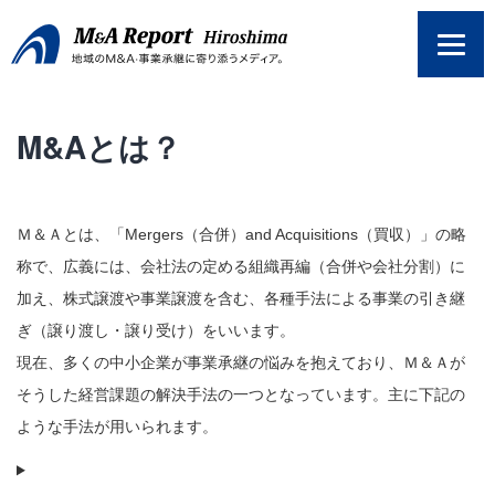
コ
ン
テ
ン
ツ
M&Aとは？
へ
ス
キ
ッ
プ
Ｍ＆Ａとは、「Mergers（合併）and Acquisitions（買収）」の略
称で、広義には、会社法の定める組織再編（合併や会社分割）に
加え、株式譲渡や事業譲渡を含む、各種手法による事業の引き継
ぎ（譲り渡し・譲り受け）をいいます。
現在、多くの中小企業が事業承継の悩みを抱えており、Ｍ＆Ａが
そうした経営課題の解決手法の一つとなっています。主に下記の
ような手法が用いられます。