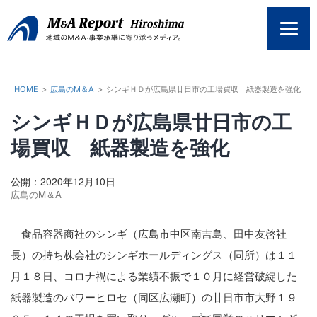
コ
ン
テ
ン
ツ
へ
HOME
>
広島のM＆A
>
シンギＨＤが広島県廿日市の工場買収 紙器製造を強化
ス
シンギＨＤが広島県廿日市の工
キ
ッ
場買収 紙器製造を強化
プ
公開：2020年12月10日
広島のM＆A
食品容器商社のシンギ（広島市中区南吉島、田中友啓社
長）の持ち株会社のシンギホールディングス（同所）は１１
月１８日、コロナ禍による業績不振で１０月に経営破綻した
紙器製造のパワーヒロセ（同区広瀬町）の廿日市市大野１９