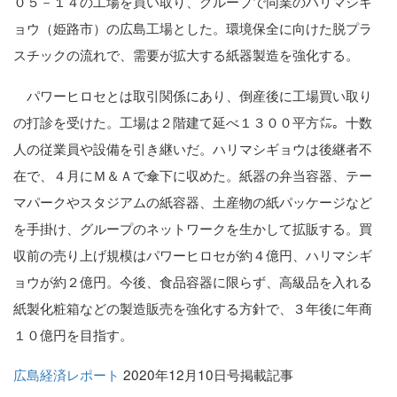
０５－１４の工場を買い取り、グループで同業のハリマシギ
ョウ（姫路市）の広島工場とした。環境保全に向けた脱プラ
スチックの流れで、需要が拡大する紙器製造を強化する。
パワーヒロセとは取引関係にあり、倒産後に工場買い取り
の打診を受けた。工場は２階建て延べ１３００平方㍍。十数
人の従業員や設備を引き継いだ。ハリマシギョウは後継者不
在で、４月にＭ＆Ａで傘下に収めた。紙器の弁当容器、テー
マパークやスタジアムの紙容器、土産物の紙パッケージなど
を手掛け、グループのネットワークを生かして拡販する。買
収前の売り上げ規模はパワーヒロセが約４億円、ハリマシギ
ョウが約２億円。今後、食品容器に限らず、高級品を入れる
紙製化粧箱などの製造販売を強化する方針で、３年後に年商
１０億円を目指す。
広島経済レポート
2020年12月10日号掲載記事