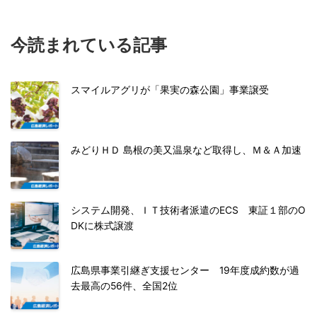
今読まれている記事
スマイルアグリが「果実の森公園」事業譲受
みどりＨＤ 島根の美又温泉など取得し、Ｍ＆Ａ加速
システム開発、ＩＴ技術者派遣のECS 東証１部のO
DKに株式譲渡
広島県事業引継ぎ支援センター 19年度成約数が過
去最高の56件、全国2位