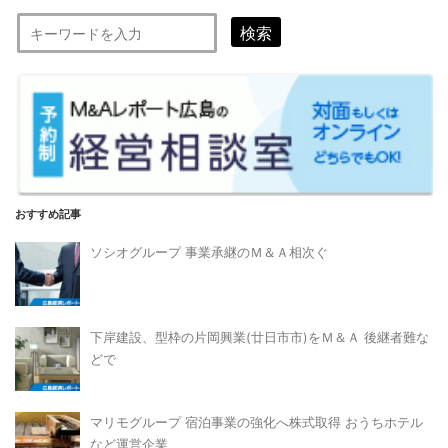
検索
おすすめ記事
ソシオグループ 事業承継のＭ＆Ａ相次ぐ
下岸建設、型枠の片岡興業(廿日市市)をＭ＆Ａ 後継者難な
どで
マリモグループ 宿泊事業の強化へ株式取得 おうちホテル
など運営企業