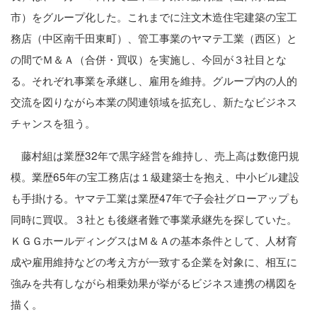
市）をグループ化した。これまでに注文木造住宅建築の宝工
務店（中区南千田東町）、管工事業のヤマテ工業（西区）と
の間でＭ＆Ａ（合併・買収）を実施し、今回が３社目とな
る。それぞれ事業を承継し、雇用を維持。グループ内の人的
交流を図りながら本業の関連領域を拡充し、新たなビジネス
チャンスを狙う。
藤村組は業歴32年で黒字経営を維持し、売上高は数億円規
模。業歴65年の宝工務店は１級建築士を抱え、中小ビル建設
も手掛ける。ヤマテ工業は業歴47年で子会社グローアップも
同時に買収。３社とも後継者難で事業承継先を探していた。
ＫＧＧホールディングスはＭ＆Ａの基本条件として、人材育
成や雇用維持などの考え方が一致する企業を対象に、相互に
強みを共有しながら相乗効果が挙がるビジネス連携の構図を
描く。