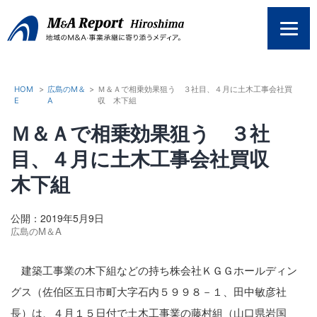
コ
ン
テ
ン
ツ
へ
HOM
>
広島のM＆
>
Ｍ＆Ａで相乗効果狙う ３社目、４月に土木工事会社買
E
A
収 木下組
ス
キ
Ｍ＆Ａで相乗効果狙う ３社
ッ
プ
目、４月に土木工事会社買収
木下組
公開：2019年5月9日
広島のM＆A
建築工事業の木下組などの持ち株会社ＫＧＧホールディン
グス（佐伯区五日市町大字石内５９９８－１、田中敏彦社
長）は、４月１５日付で土木工事業の藤村組（山口県岩国