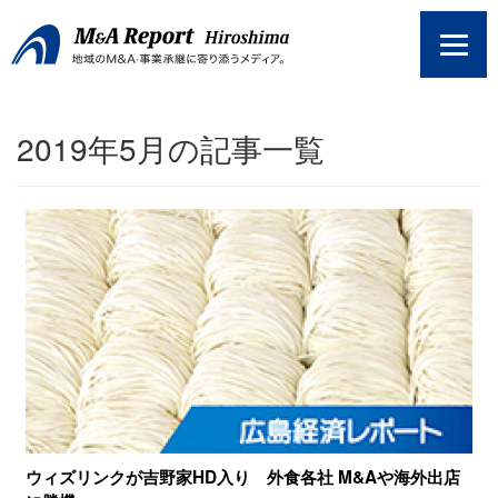
コ
ン
テ
ン
ツ
2019年5月の記事一覧
へ
ス
キ
ッ
プ
ウィズリンクが吉野家HD入り 外食各社 M&Aや海外出店