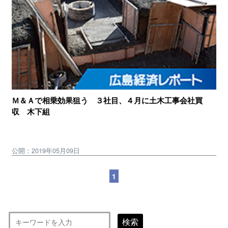
Ｍ＆Ａで相乗効果狙う ３社目、４月に土木工事会社買
収 木下組
公開：2019年05月09日
1
検索