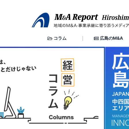
コ
ン
テ
ン
ツ
へ
コラム
広島のM&A
ス
キ
ッ
プ