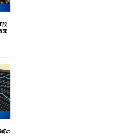
圧設
市箕
幟町の