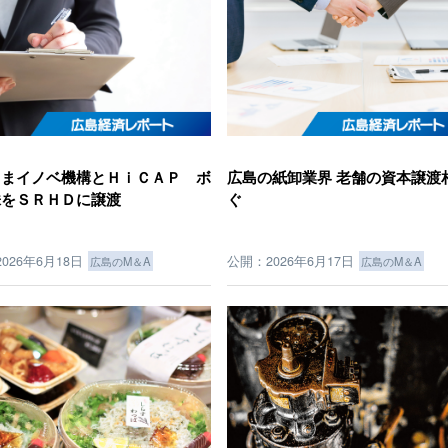
しまイノベ機構とＨｉＣＡＰ ボ
広島の紙卸業界 老舗の資本譲渡
株をＳＲＨＤに譲渡
ぐ
026年6月18日
公開：2026年6月17日
広島のM＆A
広島のM＆A