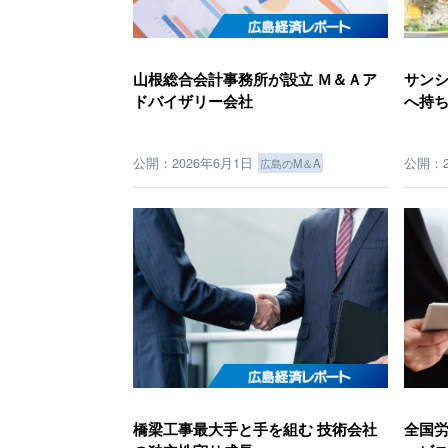
山根総合会計事務所が設立 Ｍ＆Ａア
サンシ
ドバイザリー会社
へ持
公開：2026年6月1日
公開：2
広島のM＆A
橋梁工事最大手と手を組む 技術会社
全国労