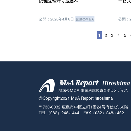
の独立性守り成長へ
ービ
公開：2026年4月6日
公開：2
広島のM＆A
1
2
3
4
5
@Copyright2021 M&A Report hiroshima
〒730-0032 広島市中区立町1番24号有信ビル6階
TEL（082）248-1444 FAX（082）248-1462