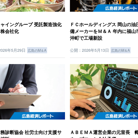
ャイングループ 受託製造強化
ＦＣホールディングス 岡山の油
ち株会社化
備メーカーをＭ＆Ａ 年内に福山
沖町で工場新設
026年5月29日
公開：2026年5月13日
広島のM＆A
広島のM＆A
務診断協会 社労士向け支援サ
ＡＢＥＭＡ運営企業の元室長 