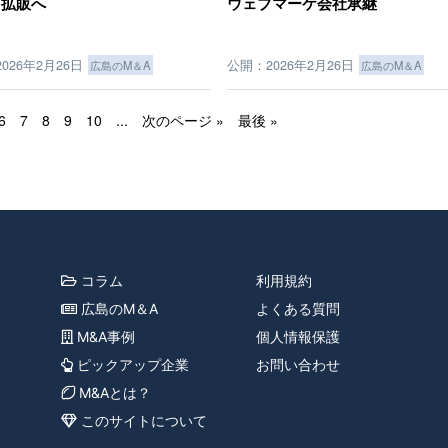
ス拡販へ
ウェブマーケ会社承継
026年2月26日
公開：2026年2月26日
広島のM＆A
広島のM＆A
6
7
8
9
10
...
次のページ »
最後 »
コラム
利用規約
広島のM＆A
よくある質問
M&A事例
個人情報保護
ピックアップ企業
お問い合わせ
M&Aとは？
このサイトについて