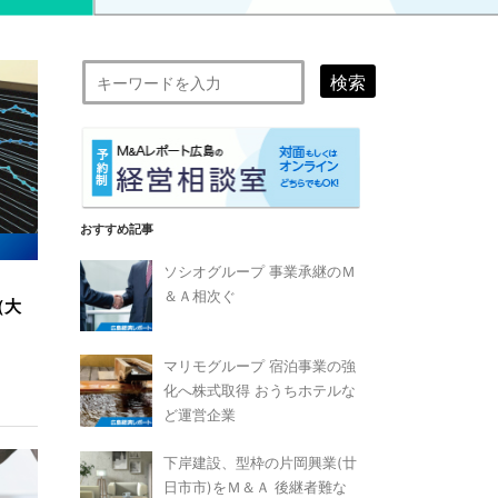
検索
おすすめ記事
ソシオグループ 事業承継のＭ
＆Ａ相次ぐ
（大
マリモグループ 宿泊事業の強
化へ株式取得 おうちホテルな
ど運営企業
下岸建設、型枠の片岡興業(廿
日市市)をＭ＆Ａ 後継者難な