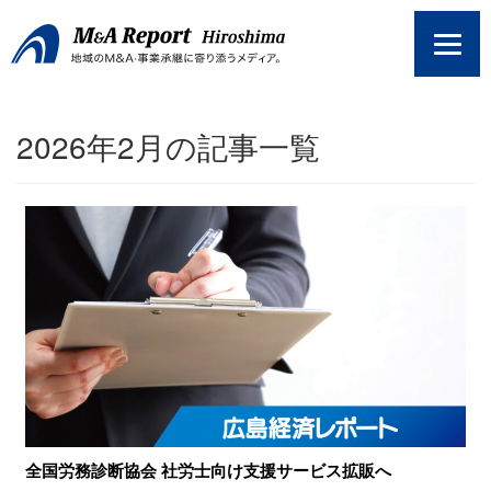
コ
ン
テ
ン
ツ
2026年2月の記事一覧
へ
ス
キ
ッ
プ
全国労務診断協会 社労士向け支援サービス拡販へ