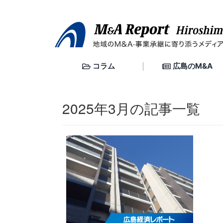
コ
ン
テ
ン
ツ
へ
コラム
広島のM&A
ス
キ
ッ
2025年3月の記事一覧
プ