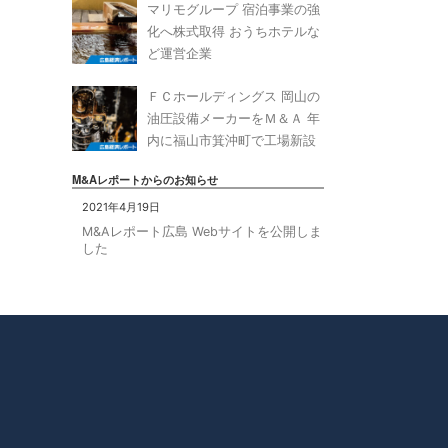
マリモグループ 宿泊事業の強
化へ株式取得 おうちホテルな
ど運営企業
ＦＣホールディングス 岡山の
油圧設備メーカーをＭ＆Ａ 年
内に福山市箕沖町で工場新設
M&Aレポートからのお知らせ
2021年4月19日
M&Aレポート広島 Webサイトを公開しま
した