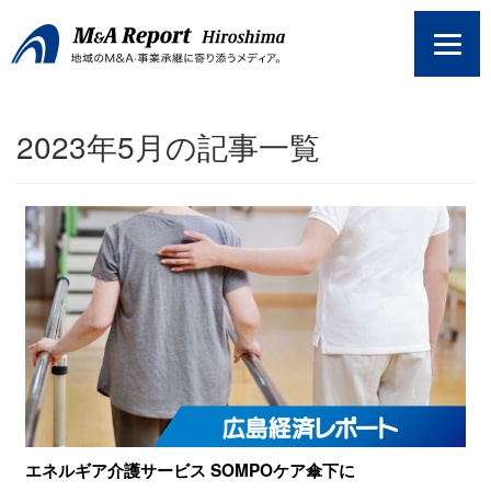
コ
ン
テ
ン
ツ
2023年5月の記事一覧
へ
ス
キ
ッ
プ
エネルギア介護サービス SOMPOケア傘下に