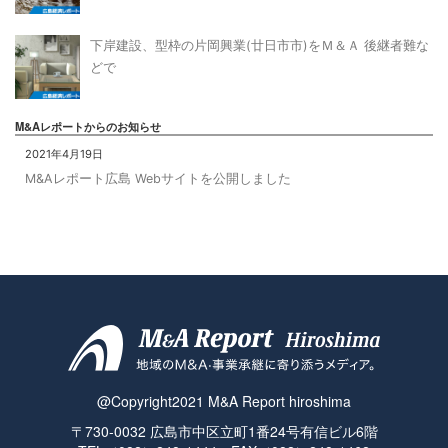
下岸建設、型枠の片岡興業(廿日市市)をＭ＆Ａ 後継者難な
どで
M&Aレポートからのお知らせ
2021年4月19日
M&Aレポート広島 Webサイトを公開しました
@Copyright2021 M&A Report hiroshima
〒730-0032 広島市中区立町1番24号有信ビル6階